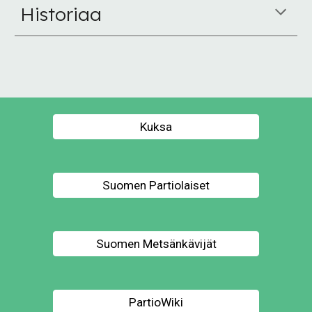
H
istoriaa
Kuksa
Suomen Partiolaiset
Suomen Metsänkävijät
PartioWiki