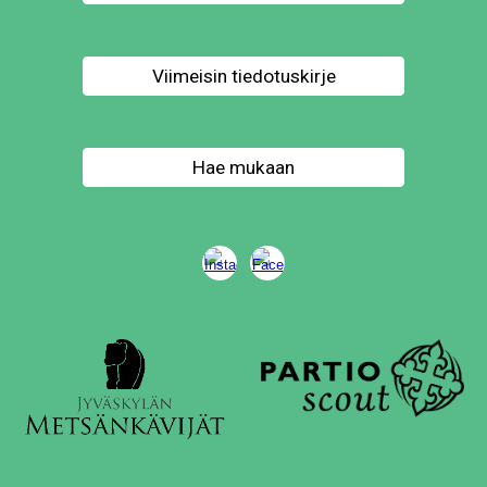
Viimeisin tiedotuskirje
Hae mukaan