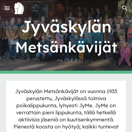
Skip to main content
Skip to navigation
Jyväskylän
Metsänkävijät
Jyväskylän Metsänkävijät
on vuonna 1933
perustettu, Jyväskylässä toimiva
poikalippukunta, lyhyesti JyMe. JyMe on
verrattain pieni lippukunta, tällä hetkellä
aktiivisia jäseniä on kuutisenkymmentä.
Pienestä koosta on hyötyä; kaikki tuntevat