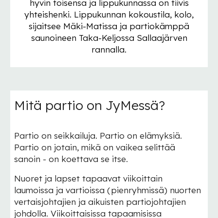
hyvin toisensa ja lippukunnassa on tiivis
yhteishenki. Lippukunnan kokoustila, kolo,
sijaitsee Mäki-Matissa ja partiokämppä
saunoineen Taka-Keljossa Sallaajärven
rannalla.
Mitä partio on JyMessä?
Partio on seikkailuja. Partio on elämyksiä.
Partio on jotain, mikä on vaikea selittää
sanoin - on koettava se itse.
Nuoret ja lapset tapaavat viikoittain
laumoissa ja vartioissa (pienryhmissä) nuorten
vertaisjohtajien ja aikuisten partiojohtajien
johdolla. Viikoittaisissa tapaamisissa